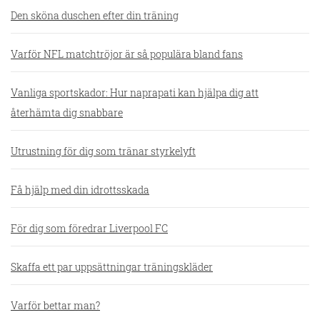
Den sköna duschen efter din träning
Varför NFL matchtröjor är så populära bland fans
Vanliga sportskador: Hur naprapati kan hjälpa dig att
återhämta dig snabbare
Utrustning för dig som tränar styrkelyft
Få hjälp med din idrottsskada
För dig som föredrar Liverpool FC
Skaffa ett par uppsättningar träningskläder
Varför bettar man?