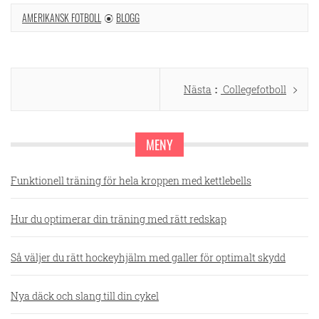
AMERIKANSK FOTBOLL
BLOGG
Inläggsnavigering
Nästa
Nästa
Collegefotboll
inlägg:
MENY
Funktionell träning för hela kroppen med kettlebells
Hur du optimerar din träning med rätt redskap
Så väljer du rätt hockeyhjälm med galler för optimalt skydd
Nya däck och slang till din cykel