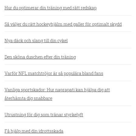
Hur du optimerar din träning med rätt redskap
Så väljer du rätt hockeyhjälm med galler för optimalt skydd
Nya däck och slang till din cykel
Den sköna duschen efter din träning
Varför NFL matchtröjor är så populära bland fans
Vanliga sportskador: Hur naprapati kan hjälpa dig att
återhämta dig snabbare
Utrustning för dig som tränar styrkelyft
Få hjälp med din idrottsskada