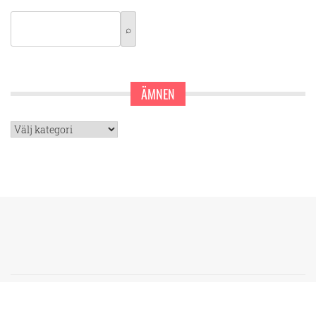
ÄMNEN
Ämnen
Upphovsrätt. Alla rättigheter förbehålles.
Tema:
Blog Expert
av
Themeinwp