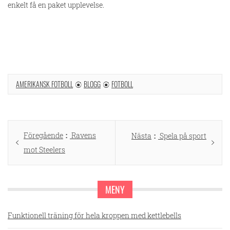
enkelt få en paket upplevelse.
AMERIKANSK FOTBOLL
BLOGG
FOTBOLL
Inläggsnavigering
Föregående
Föregående
Ravens
Nästa
Nästa
Spela på sport
mot Steelers
inlägg:
inlägg:
MENY
Funktionell träning för hela kroppen med kettlebells